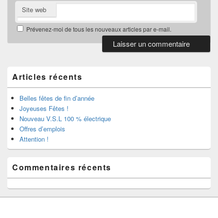
Site web
Prévenez-moi de tous les nouveaux articles par e-mail.
Zone
principale
de
Articles récents
widget
pour
la
Belles fêtes de fin d’année
barre
Joyeuses Fêtes !
latérale
Nouveau V.S.L 100 % électrique
Offres d’emplois
Attention !
Commentaires récents