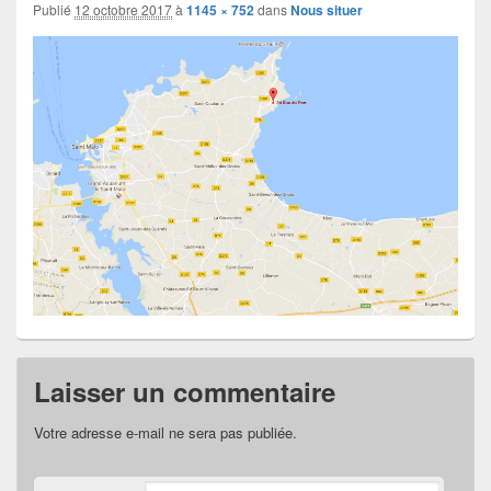
images
Publié
12 octobre 2017
à
1145 × 752
dans
Nous situer
Laisser un commentaire
Votre adresse e-mail ne sera pas publiée.