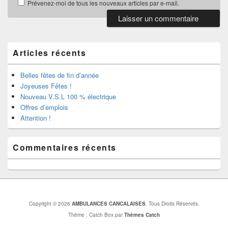
Prévenez-moi de tous les nouveaux articles par e-mail.
Zone
principale
de
Articles récents
widget
pour
la
Belles fêtes de fin d’année
barre
Joyeuses Fêtes !
latérale
Nouveau V.S.L 100 % électrique
Offres d’emplois
Attention !
Commentaires récents
Copyright © 2026
AMBULANCES CANCALAISES
. Tous Droits Réservés.
Thème : Catch Box par
Thèmes Catch