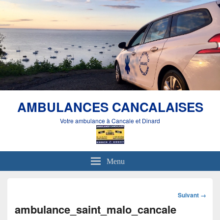
AMBULANCES CANCALAISES
Votre ambulance à Cancale et Dinard
Menu
Navigation
Suivant →
dans
ambulance_saint_malo_cancale
les